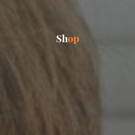
S
h
o
p